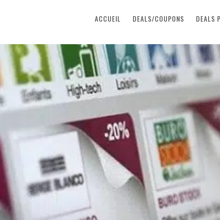
ACCUEIL
DEALS/COUPONS
DEALS 