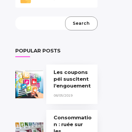
Search
POPULAR POSTS
Les coupons
péi suscitent
l’engouement
06/05/2019
Consommatio
n : ruée sur
les