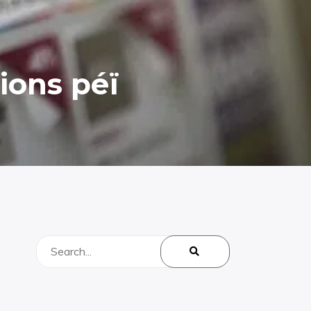
ions péï