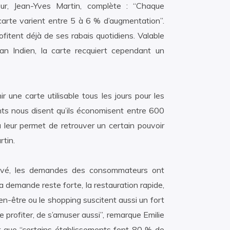
ur, Jean-Yves Martin, complète : “Chaque
carte varient entre 5 à 6 % d’augmentation”.
itent déjà de ses rabais quotidiens. Valable
éan Indien, la carte recquiert cependant un
r une carte utilisable tous les jours pour les
nts nous disent qu’ils économisent entre 600
leur permet de retrouver un certain pouvoir
rtin.
levé, les demandes des consommateurs ont
la demande reste forte, la restauration rapide,
bien-être ou le shopping suscitent aussi un fort
e profiter, de s’amuser aussi”, remarque Emilie
r que “certains établissements font 80 % de