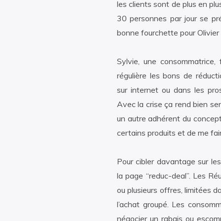
les clients sont de plus en pl
30 personnes par jour se pr
bonne fourchette pour Olivie
Sylvie, une consommatrice, f
régulière les bons de réducti
sur internet ou dans les pros
Avec la crise ça rend bien ser
un autre adhérent du concept
certains produits et de me fair
Pour cibler davantage sur le
la page “reduc-deal”. Les Réun
ou plusieurs offres, limitées
l’achat groupé. Les consomma
négocier un rabais ou escom